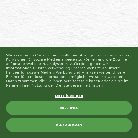
Diese Seite verwendet unterschiedliche Cookie-Typen.
Einige Cookies werden von Drittparteien platziert, die
auf unseren Seiten erscheinen.
Sie können Ihre Einwilligung jederzeit von der Cookie-
Erklärung auf unserer Website ändern oder widerrufen.
Erfahren Sie in unserer Datenschutzrichtlinie mehr
darüber, wer wir sind, wie Sie uns kontaktieren können
und wie wir personenbezogene Daten verarbeiten.
Bitte geben Sie Ihre Einwilligungs-ID und das Datum
an, wenn Sie uns bezüglich Ihrer Einwilligung
kontaktieren.
Die Cookie-Erklärung wurde das letzte Mal am 19/61/2026 von
Cookiebot
aktualisiert
Wir verwenden Cookies, um Inhalte und Anzeigen zu personalisieren,
Funktionen für soziale Medien anbieten zu können und die Zugriffe
ALLE ZULASSEN
auf unsere Website zu analysieren. Außerdem geben wir
VORHERIGE
Informationen zu Ihrer Verwendung unserer Website an unsere
Partner für soziale Medien, Werbung und Analysen weiter. Unsere
AUSWAHL ERLAUBEN
Partner führen diese Informationen möglicherweise mit weiteren
Daten zusammen, die Sie ihnen bereitgestellt haben oder die sie im
Rahmen Ihrer Nutzung der Dienste gesammelt haben.
Details zeigen
ABLEHNEN
ALLE ZULASSEN
NEWSLETTER