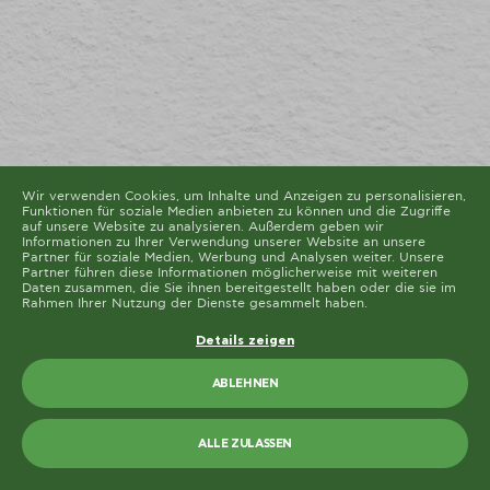
Diese Seite verwendet unterschiedliche Cookie-Typen.
Einige Cookies werden von Drittparteien platziert, die
auf unseren Seiten erscheinen.
Sie können Ihre Einwilligung jederzeit von der Cookie-
Erklärung auf unserer Website ändern oder widerrufen.
Erfahren Sie in unserer Datenschutzrichtlinie mehr
darüber, wer wir sind, wie Sie uns kontaktieren können
und wie wir personenbezogene Daten verarbeiten.
Bitte geben Sie Ihre Einwilligungs-ID und das Datum
an, wenn Sie uns bezüglich Ihrer Einwilligung
kontaktieren.
Die Cookie-Erklärung wurde das letzte Mal am 19/61/2026 von
Cookiebot
aktualisiert
Wir verwenden Cookies, um Inhalte und Anzeigen zu personalisieren,
Funktionen für soziale Medien anbieten zu können und die Zugriffe
ALLE ZULASSEN
auf unsere Website zu analysieren. Außerdem geben wir
Informationen zu Ihrer Verwendung unserer Website an unsere
Partner für soziale Medien, Werbung und Analysen weiter. Unsere
AUSWAHL ERLAUBEN
Partner führen diese Informationen möglicherweise mit weiteren
Daten zusammen, die Sie ihnen bereitgestellt haben oder die sie im
Rahmen Ihrer Nutzung der Dienste gesammelt haben.
Details zeigen
ABLEHNEN
ALLE ZULASSEN