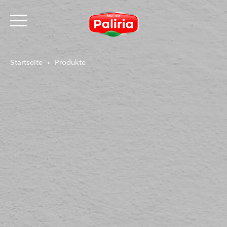
Startseite
Produkte
Über Cookies
Notwendig
9
Präferenzen
1
Statistiken
3
Marketing
12
Nicht klassifiziert
1
Über Cookies
Cookies sind kleine Textdateien, die von Webseiten
verwendet werden, um die Benutzererfahrung
effizienter zu gestalten.
Laut Gesetz können wir Cookies auf Ihrem Gerät
speichern, wenn diese für den Betrieb dieser Seite
unbedingt notwendig sind. Für alle anderen Cookie-
Typen benötigen wir Ihre Erlaubnis.