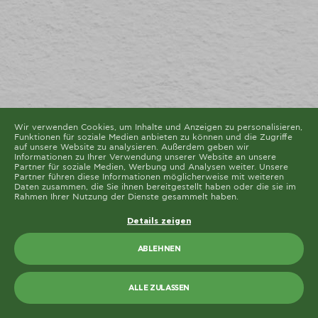
Diese Seite verwendet unterschiedliche Cookie-Typen.
Einige Cookies werden von Drittparteien platziert, die
auf unseren Seiten erscheinen.
Sie können Ihre Einwilligung jederzeit von der Cookie-
Erklärung auf unserer Website ändern oder widerrufen.
Erfahren Sie in unserer Datenschutzrichtlinie mehr
darüber, wer wir sind, wie Sie uns kontaktieren können
und wie wir personenbezogene Daten verarbeiten.
Bitte geben Sie Ihre Einwilligungs-ID und das Datum
an, wenn Sie uns bezüglich Ihrer Einwilligung
kontaktieren.
Die Cookie-Erklärung wurde das letzte Mal am 19/61/2026 von
Cookiebot
aktualisiert
Wir verwenden Cookies, um Inhalte und Anzeigen zu personalisieren,
Funktionen für soziale Medien anbieten zu können und die Zugriffe
ALLE ZULASSEN
auf unsere Website zu analysieren. Außerdem geben wir
Informationen zu Ihrer Verwendung unserer Website an unsere
Partner für soziale Medien, Werbung und Analysen weiter. Unsere
AUSWAHL ERLAUBEN
Partner führen diese Informationen möglicherweise mit weiteren
Daten zusammen, die Sie ihnen bereitgestellt haben oder die sie im
Rahmen Ihrer Nutzung der Dienste gesammelt haben.
Details zeigen
ABLEHNEN
ALLE ZULASSEN