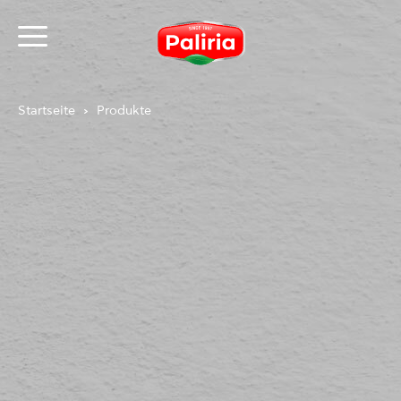
Startseite
Produkte
Über Cookies
Notwendig
9
Präferenzen
1
Statistiken
3
Marketing
12
Nicht klassifiziert
1
Über Cookies
Cookies sind kleine Textdateien, die von Webseiten
verwendet werden, um die Benutzererfahrung
effizienter zu gestalten.
Laut Gesetz können wir Cookies auf Ihrem Gerät
speichern, wenn diese für den Betrieb dieser Seite
unbedingt notwendig sind. Für alle anderen Cookie-
Typen benötigen wir Ihre Erlaubnis.