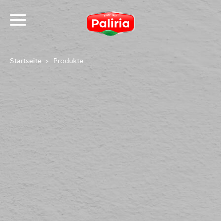
Startseite
Produkte
Über Cookies
Notwendig
9
Präferenzen
1
Statistiken
3
Marketing
12
Nicht klassifiziert
1
Über Cookies
Cookies sind kleine Textdateien, die von Webseiten
verwendet werden, um die Benutzererfahrung
effizienter zu gestalten.
Laut Gesetz können wir Cookies auf Ihrem Gerät
speichern, wenn diese für den Betrieb dieser Seite
unbedingt notwendig sind. Für alle anderen Cookie-
Typen benötigen wir Ihre Erlaubnis.