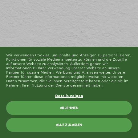
Diese Seite verwendet unterschiedliche Cookie-Typen.
Einige Cookies werden von Drittparteien platziert, die
auf unseren Seiten erscheinen.
Sie können Ihre Einwilligung jederzeit von der Cookie-
Erklärung auf unserer Website ändern oder widerrufen.
Erfahren Sie in unserer Datenschutzrichtlinie mehr
darüber, wer wir sind, wie Sie uns kontaktieren können
und wie wir personenbezogene Daten verarbeiten.
Bitte geben Sie Ihre Einwilligungs-ID und das Datum
an, wenn Sie uns bezüglich Ihrer Einwilligung
kontaktieren.
Die Cookie-Erklärung wurde das letzte Mal am 19/61/2026 von
Cookiebot
aktualisiert
Wir verwenden Cookies, um Inhalte und Anzeigen zu personalisieren,
Funktionen für soziale Medien anbieten zu können und die Zugriffe
ALLE ZULASSEN
auf unsere Website zu analysieren. Außerdem geben wir
Informationen zu Ihrer Verwendung unserer Website an unsere
Partner für soziale Medien, Werbung und Analysen weiter. Unsere
AUSWAHL ERLAUBEN
Partner führen diese Informationen möglicherweise mit weiteren
Daten zusammen, die Sie ihnen bereitgestellt haben oder die sie im
Rahmen Ihrer Nutzung der Dienste gesammelt haben.
Details zeigen
ABLEHNEN
ALLE ZULASSEN