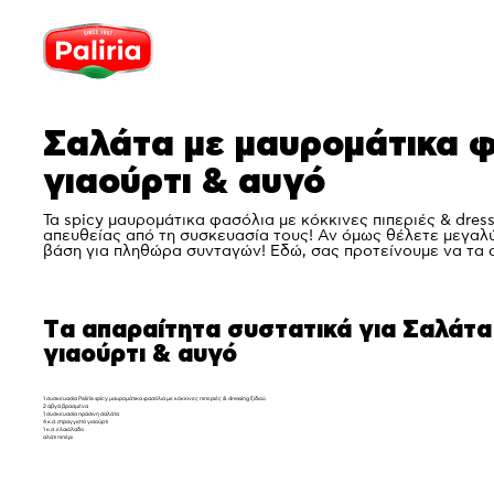
Σαλάτα με μαυρομάτικα φα
γιαούρτι & αυγό
Τα spicy μαυρομάτικα φασόλια με κόκκινες πιπεριές & dress
απευθείας από τη συσκευασία τους! Αν όμως θέλετε μεγαλύ
βάση για πληθώρα συνταγών! Εδώ, σας προτείνουμε να τα α
Tα απαραίτητα συστατικά για Σαλάτα 
γιαούρτι & αυγό
1 συσκευασία Paliria
spicy μαυρομάτικα φασόλια με κόκκινες πιπεριές & dressing ξιδιού
2 αβγά βρασμένα
1 συσκευασία πράσινη σαλάτα
4 κ.σ. στραγγιστό γιαούρτι
1 κ.σ. ελαιόλαδο
αλάτι πιπέρι