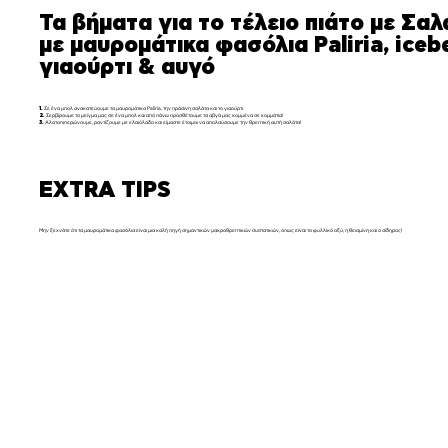
Τα βήματα για το τέλειο πιάτο με Σαλ
με μαυρομάτικα φασόλια Paliria, iceb
γιαούρτι & αυγό
1.
Σε ένα μπολ ανακατεύουμε τα μαυρομάτικα Paliria, την πράσινη σαλάτα και το γιαούρτι.
2.
Σερβίρουμε το μείγμα μας σε ένα μπολ και από πάνω προσθέτουμε τα αβγά μας κομμένα σε κομμάτια!
3.
Αλατοπιπερώνουμε, ραντίζουμε με ελαιόλαδο και είμαστε έτοιμοι να απολαύσουμε την θρεπτική αυτή σαλάτα!
EXTRA TIPS
Μην ξεχνάτε ότι τα μαυρομάτικα φασόλια είναι μια καλή πηγή σημαντικών μακροθρεπτικών συστατικών, όπως είναι το φυλλικό οξύ, η θειαμίνη και ο σίδηρος!