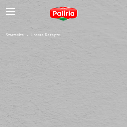
Startseite
Unsere Rezepte
Über Cookies
Notwendig
9
Präferenzen
1
Statistiken
3
Marketing
12
Nicht klassifiziert
1
Über Cookies
Cookies sind kleine Textdateien, die von Webseiten
verwendet werden, um die Benutzererfahrung
effizienter zu gestalten.
Laut Gesetz können wir Cookies auf Ihrem Gerät
speichern, wenn diese für den Betrieb dieser Seite
unbedingt notwendig sind. Für alle anderen Cookie-
Typen benötigen wir Ihre Erlaubnis.