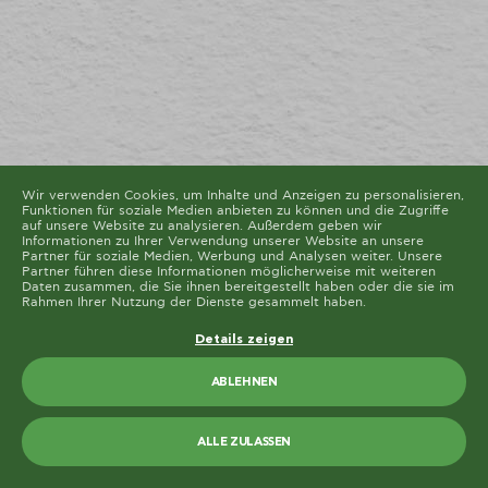
Diese Seite verwendet unterschiedliche Cookie-Typen.
Einige Cookies werden von Drittparteien platziert, die
auf unseren Seiten erscheinen.
Sie können Ihre Einwilligung jederzeit von der Cookie-
Erklärung auf unserer Website ändern oder widerrufen.
Erfahren Sie in unserer Datenschutzrichtlinie mehr
darüber, wer wir sind, wie Sie uns kontaktieren können
und wie wir personenbezogene Daten verarbeiten.
Bitte geben Sie Ihre Einwilligungs-ID und das Datum
an, wenn Sie uns bezüglich Ihrer Einwilligung
kontaktieren.
Die Cookie-Erklärung wurde das letzte Mal am 19/61/2026 von
Cookiebot
aktualisiert
Wir verwenden Cookies, um Inhalte und Anzeigen zu personalisieren,
Funktionen für soziale Medien anbieten zu können und die Zugriffe
ALLE ZULASSEN
auf unsere Website zu analysieren. Außerdem geben wir
Informationen zu Ihrer Verwendung unserer Website an unsere
Partner für soziale Medien, Werbung und Analysen weiter. Unsere
AUSWAHL ERLAUBEN
Partner führen diese Informationen möglicherweise mit weiteren
Daten zusammen, die Sie ihnen bereitgestellt haben oder die sie im
Rahmen Ihrer Nutzung der Dienste gesammelt haben.
Details zeigen
ABLEHNEN
ALLE ZULASSEN