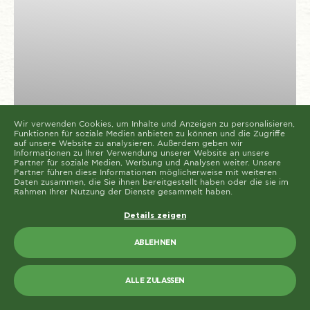
Diese Seite verwendet unterschiedliche Cookie-Typen.
Einige Cookies werden von Drittparteien platziert, die
auf unseren Seiten erscheinen.
Sie können Ihre Einwilligung jederzeit von der Cookie-
Erklärung auf unserer Website ändern oder widerrufen.
Erfahren Sie in unserer Datenschutzrichtlinie mehr
darüber, wer wir sind, wie Sie uns kontaktieren können
und wie wir personenbezogene Daten verarbeiten.
Bitte geben Sie Ihre Einwilligungs-ID und das Datum
an, wenn Sie uns bezüglich Ihrer Einwilligung
kontaktieren.
Die Cookie-Erklärung wurde das letzte Mal am 19/61/2026 von
Cookiebot
aktualisiert
REZEPTE
Wir verwenden Cookies, um Inhalte und Anzeigen zu personalisieren,
Funktionen für soziale Medien anbieten zu können und die Zugriffe
Süß-würzige Dolmadakia Paliria
ALLE ZULASSEN
auf unsere Website zu analysieren. Außerdem geben wir
Informationen zu Ihrer Verwendung unserer Website an unsere
mit Pilzen in Pita-Brot
Partner für soziale Medien, Werbung und Analysen weiter. Unsere
AUSWAHL ERLAUBEN
Partner führen diese Informationen möglicherweise mit weiteren
Daten zusammen, die Sie ihnen bereitgestellt haben oder die sie im
Rahmen Ihrer Nutzung der Dienste gesammelt haben.
10
2
DURCHSCHNITT
MINUTEN
PORTIONEN
Details zeigen
ABLEHNEN
ALLE ZULASSEN