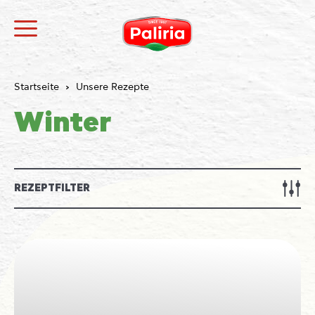
Startseite
Unsere Rezepte
Winter
REZEPTFILTER
Über Cookies
Notwendig
9
Präferenzen
1
Statistiken
3
Marketing
12
Nicht klassifiziert
1
Über Cookies
Cookies sind kleine Textdateien, die von Webseiten
verwendet werden, um die Benutzererfahrung
effizienter zu gestalten.
Laut Gesetz können wir Cookies auf Ihrem Gerät
speichern, wenn diese für den Betrieb dieser Seite
unbedingt notwendig sind. Für alle anderen Cookie-
Typen benötigen wir Ihre Erlaubnis.