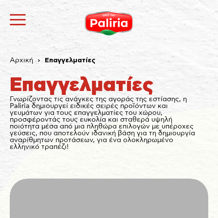
Αρχική
Επαγγελματίες
Επαγγελματίες
Γνωρίζοντας τις ανάγκες της αγοράς της εστίασης, η
Paliria δημιουργεί ειδικές σειρές προϊόντων και
γευμάτων για τους επαγγελματίες του χώρου,
προσφέροντάς τους ευκολία και σταθερά υψηλή
ποιότητα μέσα από μια πληθώρα επιλογών με υπέροχες
γεύσεις, που αποτελούν ιδανική βάση για τη δημιουργία
αναρίθμητων προτάσεων, για ένα ολοκληρωμένο
ελληνικό τραπέζι!
Σχετικά
Αναγκαία
9
Προτιμήσεις
1
Στατιστικά
3
Εμπορικής προώθησης
12
Αταξινόμητα
1
Σχετικά
Τα cookies είναι μικρά αρχεία κειμένου που
χρησιμοποιούνται από τους δικτυακούς τόπους για να
κάνουν την εμπειρία του χρήστη πιο αποτελεσματική.
Ο νόμος αναφέρει ότι μπορούμε να αποθηκεύσουμε
τα cookies στη συσκευή σας, εφόσον είναι απολύτως
αναγκαία για τη λειτουργία αυτής της ιστοσελίδας.
Για όλους τους άλλους τύπους cookies χρειαζόμαστε
την άδειά σας.