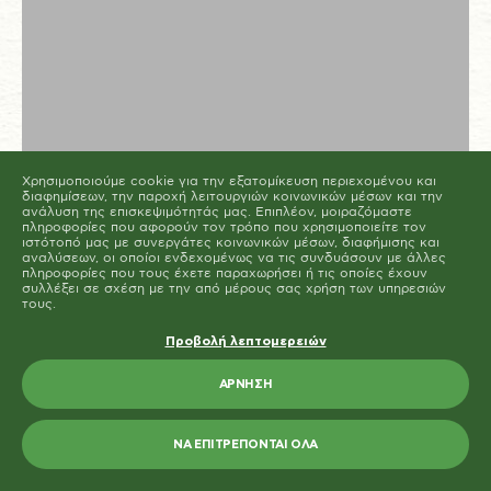
Μπορείτε να αλλάξετε ή να καταργήσετε τη
συναίνεσή σας ανά πάσα στιγμή μέσω της Δήλωσης
για τα Cookies στην ιστοσελίδα μας.
Μάθετε περισσότερα σχετικά με το ποιοι είμαστε, με
το πως μπορείτε να επικοινωνήσετε μαζί μας και με
το πως επεξεργαζόμαστε τα προσωπικά δεδομένα
στην Πολιτική Προστασίας Προσωπικών Δεδομένων
μας. Παρακαλούμε αναφέρετε το αναγνωριστικό και
την ημερομηνία της συναίνεσής σας όταν
επικοινωνείτε μαζί μας σχετικά με τη συναίνεσή σας.
Η δήλωση Cookie ενημερώθηκε τελευταία φορά στις 19/61/2026 από
το
Cookiebot
Χρησιμοποιούμε cookie για την εξατομίκευση περιεχομένου και
ΝΑ ΕΠΙΤΡΈΠΟΝΤΑΙ ΌΛΑ
διαφημίσεων, την παροχή λειτουργιών κοινωνικών μέσων και την
ανάλυση της επισκεψιμότητάς μας. Επιπλέον, μοιραζόμαστε
πληροφορίες που αφορούν τον τρόπο που χρησιμοποιείτε τον
ΕΠΙΤΡΈΠΕΤΑΙ Η ΕΠΙΛΟΓΉ
ιστότοπό μας με συνεργάτες κοινωνικών μέσων, διαφήμισης και
αναλύσεων, οι οποίοι ενδεχομένως να τις συνδυάσουν με άλλες
πληροφορίες που τους έχετε παραχωρήσει ή τις οποίες έχουν
συλλέξει σε σχέση με την από μέρους σας χρήση των υπηρεσιών
ΓΙΑ ΕΠΑΓΓΕΛΜΑΤΙΕΣ
τους.
Ανακάλυψε την
Προβολή λεπτομερειών
επαγγελματική σειρά
ΆΡΝΗΣΗ
προϊόντων Paliria
ΝΑ ΕΠΙΤΡΈΠΟΝΤΑΙ ΌΛΑ