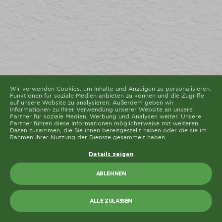
Diese Seite verwendet unterschiedliche Cookie-Typen.
Einige Cookies werden von Drittparteien platziert, die
auf unseren Seiten erscheinen.
Sie können Ihre Einwilligung jederzeit von der Cookie-
Erklärung auf unserer Website ändern oder widerrufen.
Erfahren Sie in unserer Datenschutzrichtlinie mehr
darüber, wer wir sind, wie Sie uns kontaktieren können
und wie wir personenbezogene Daten verarbeiten.
Bitte geben Sie Ihre Einwilligungs-ID und das Datum
an, wenn Sie uns bezüglich Ihrer Einwilligung
kontaktieren.
Die Cookie-Erklärung wurde das letzte Mal am 19/61/2026 von
Cookiebot
aktualisiert
Wir verwenden Cookies, um Inhalte und Anzeigen zu personalisieren,
Funktionen für soziale Medien anbieten zu können und die Zugriffe
ALLE ZULASSEN
auf unsere Website zu analysieren. Außerdem geben wir
Informationen zu Ihrer Verwendung unserer Website an unsere
Partner für soziale Medien, Werbung und Analysen weiter. Unsere
AUSWAHL ERLAUBEN
Partner führen diese Informationen möglicherweise mit weiteren
Daten zusammen, die Sie ihnen bereitgestellt haben oder die sie im
Rahmen Ihrer Nutzung der Dienste gesammelt haben.
Details zeigen
ABLEHNEN
ALLE ZULASSEN