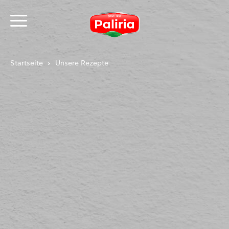
Startseite
Unsere Rezepte
Über Cookies
Notwendig
9
Präferenzen
1
Statistiken
3
Marketing
12
Nicht klassifiziert
1
Über Cookies
Cookies sind kleine Textdateien, die von Webseiten
verwendet werden, um die Benutzererfahrung
effizienter zu gestalten.
Laut Gesetz können wir Cookies auf Ihrem Gerät
speichern, wenn diese für den Betrieb dieser Seite
unbedingt notwendig sind. Für alle anderen Cookie-
Typen benötigen wir Ihre Erlaubnis.