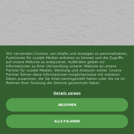
Diese Seite verwendet unterschiedliche Cookie-Typen.
Einige Cookies werden von Drittparteien platziert, die
auf unseren Seiten erscheinen.
Sie können Ihre Einwilligung jederzeit von der Cookie-
Erklärung auf unserer Website ändern oder widerrufen.
Erfahren Sie in unserer Datenschutzrichtlinie mehr
darüber, wer wir sind, wie Sie uns kontaktieren können
und wie wir personenbezogene Daten verarbeiten.
Bitte geben Sie Ihre Einwilligungs-ID und das Datum
an, wenn Sie uns bezüglich Ihrer Einwilligung
kontaktieren.
Die Cookie-Erklärung wurde das letzte Mal am 19/61/2026 von
Cookiebot
aktualisiert
Wir verwenden Cookies, um Inhalte und Anzeigen zu personalisieren,
Funktionen für soziale Medien anbieten zu können und die Zugriffe
ALLE ZULASSEN
auf unsere Website zu analysieren. Außerdem geben wir
Informationen zu Ihrer Verwendung unserer Website an unsere
Partner für soziale Medien, Werbung und Analysen weiter. Unsere
AUSWAHL ERLAUBEN
Partner führen diese Informationen möglicherweise mit weiteren
Daten zusammen, die Sie ihnen bereitgestellt haben oder die sie im
Rahmen Ihrer Nutzung der Dienste gesammelt haben.
Details zeigen
ABLEHNEN
ALLE ZULASSEN