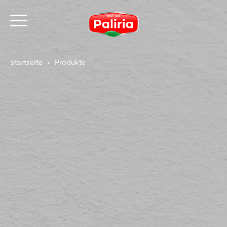
Startseite
Produkte
Über Cookies
Notwendig
9
Präferenzen
1
Statistiken
3
Marketing
12
Nicht klassifiziert
1
Über Cookies
Cookies sind kleine Textdateien, die von Webseiten
verwendet werden, um die Benutzererfahrung
effizienter zu gestalten.
Laut Gesetz können wir Cookies auf Ihrem Gerät
speichern, wenn diese für den Betrieb dieser Seite
unbedingt notwendig sind. Für alle anderen Cookie-
Typen benötigen wir Ihre Erlaubnis.