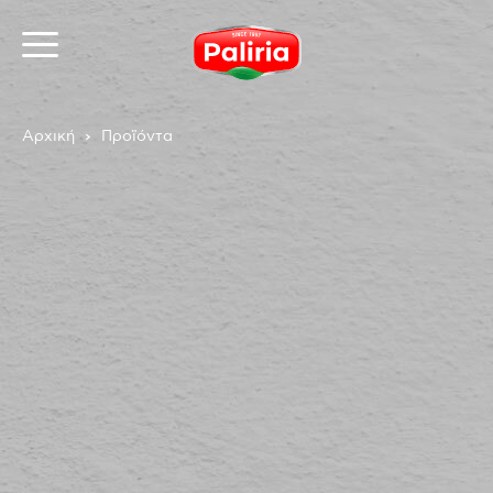
Αρχική
Προϊόντα
Σχετικά
Αναγκαία
9
Προτιμήσεις
1
Στατιστικά
3
Εμπορικής προώθησης
12
Αταξινόμητα
1
Σχετικά
Τα cookies είναι μικρά αρχεία κειμένου που
χρησιμοποιούνται από τους δικτυακούς τόπους για να
κάνουν την εμπειρία του χρήστη πιο αποτελεσματική.
Ο νόμος αναφέρει ότι μπορούμε να αποθηκεύσουμε
τα cookies στη συσκευή σας, εφόσον είναι απολύτως
αναγκαία για τη λειτουργία αυτής της ιστοσελίδας.
Για όλους τους άλλους τύπους cookies χρειαζόμαστε
την άδειά σας.