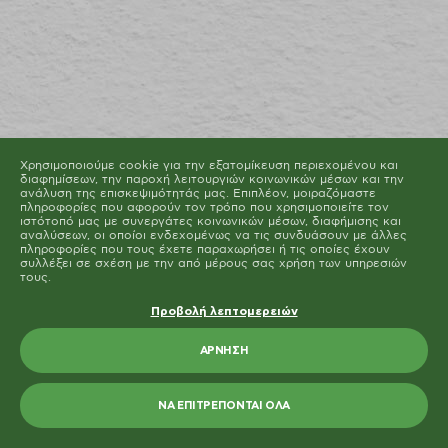
Μπορείτε να αλλάξετε ή να καταργήσετε τη
συναίνεσή σας ανά πάσα στιγμή μέσω της Δήλωσης
για τα Cookies στην ιστοσελίδα μας.
Μάθετε περισσότερα σχετικά με το ποιοι είμαστε, με
το πως μπορείτε να επικοινωνήσετε μαζί μας και με
το πως επεξεργαζόμαστε τα προσωπικά δεδομένα
στην Πολιτική Προστασίας Προσωπικών Δεδομένων
μας. Παρακαλούμε αναφέρετε το αναγνωριστικό και
την ημερομηνία της συναίνεσής σας όταν
επικοινωνείτε μαζί μας σχετικά με τη συναίνεσή σας.
Η δήλωση Cookie ενημερώθηκε τελευταία φορά στις 19/61/2026 από
το
Cookiebot
Χρησιμοποιούμε cookie για την εξατομίκευση περιεχομένου και
ΝΑ ΕΠΙΤΡΈΠΟΝΤΑΙ ΌΛΑ
διαφημίσεων, την παροχή λειτουργιών κοινωνικών μέσων και την
ανάλυση της επισκεψιμότητάς μας. Επιπλέον, μοιραζόμαστε
πληροφορίες που αφορούν τον τρόπο που χρησιμοποιείτε τον
ΕΠΙΤΡΈΠΕΤΑΙ Η ΕΠΙΛΟΓΉ
ιστότοπό μας με συνεργάτες κοινωνικών μέσων, διαφήμισης και
αναλύσεων, οι οποίοι ενδεχομένως να τις συνδυάσουν με άλλες
πληροφορίες που τους έχετε παραχωρήσει ή τις οποίες έχουν
συλλέξει σε σχέση με την από μέρους σας χρήση των υπηρεσιών
τους.
Προβολή λεπτομερειών
ΆΡΝΗΣΗ
ΝΑ ΕΠΙΤΡΈΠΟΝΤΑΙ ΌΛΑ