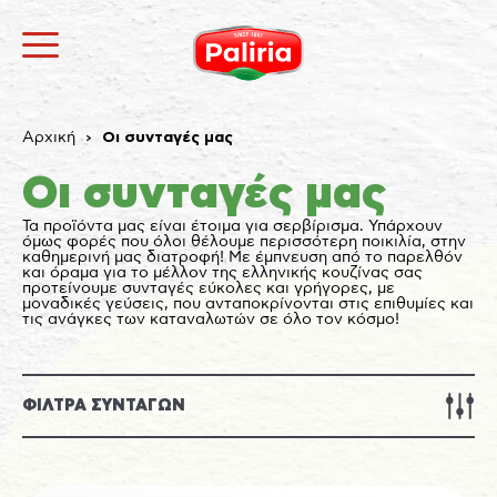
Αρχική
Οι συνταγές μας
Οι συνταγές μας
Τα προϊόντα μας είναι έτοιμα για σερβίρισμα. Υπάρχουν
όμως φορές που όλοι θέλουμε περισσότερη ποικιλία, στην
καθημερινή μας διατροφή! Με έμπνευση από το παρελθόν
και όραμα για το μέλλον της ελληνικής κουζίνας σας
προτείνουμε συνταγές εύκολες και γρήγορες, με
μοναδικές γεύσεις, που ανταποκρίνονται στις επιθυμίες και
τις ανάγκες των καταναλωτών σε όλο τον κόσμο!
Σχετικά
Αναγκαία
9
Προτιμήσεις
1
Στατιστικά
3
Εμπορικής προώθησης
12
Αταξινόμητα
1
Σχετικά
ΦΙΛΤΡΑ ΣΥΝΤΑΓΩΝ
Τα cookies είναι μικρά αρχεία κειμένου που
χρησιμοποιούνται από τους δικτυακούς τόπους για να
κάνουν την εμπειρία του χρήστη πιο αποτελεσματική.
Ο νόμος αναφέρει ότι μπορούμε να αποθηκεύσουμε
τα cookies στη συσκευή σας, εφόσον είναι απολύτως
αναγκαία για τη λειτουργία αυτής της ιστοσελίδας.
Για όλους τους άλλους τύπους cookies χρειαζόμαστε
την άδειά σας.