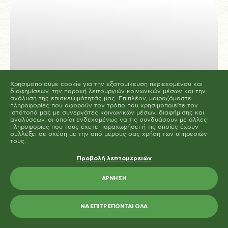
Μπορείτε να αλλάξετε ή να καταργήσετε τη
συναίνεσή σας ανά πάσα στιγμή μέσω της Δήλωσης
για τα Cookies στην ιστοσελίδα μας.
Μάθετε περισσότερα σχετικά με το ποιοι είμαστε, με
το πως μπορείτε να επικοινωνήσετε μαζί μας και με
το πως επεξεργαζόμαστε τα προσωπικά δεδομένα
στην Πολιτική Προστασίας Προσωπικών Δεδομένων
μας. Παρακαλούμε αναφέρετε το αναγνωριστικό και
την ημερομηνία της συναίνεσής σας όταν
επικοινωνείτε μαζί μας σχετικά με τη συναίνεσή σας.
Η δήλωση Cookie ενημερώθηκε τελευταία φορά στις 19/61/2026 από
το
Cookiebot
Χρησιμοποιούμε cookie για την εξατομίκευση περιεχομένου και
ΝΑ ΕΠΙΤΡΈΠΟΝΤΑΙ ΌΛΑ
διαφημίσεων, την παροχή λειτουργιών κοινωνικών μέσων και την
ανάλυση της επισκεψιμότητάς μας. Επιπλέον, μοιραζόμαστε
πληροφορίες που αφορούν τον τρόπο που χρησιμοποιείτε τον
ΕΠΙΤΡΈΠΕΤΑΙ Η ΕΠΙΛΟΓΉ
ιστότοπό μας με συνεργάτες κοινωνικών μέσων, διαφήμισης και
αναλύσεων, οι οποίοι ενδεχομένως να τις συνδυάσουν με άλλες
πληροφορίες που τους έχετε παραχωρήσει ή τις οποίες έχουν
συλλέξει σε σχέση με την από μέρους σας χρήση των υπηρεσιών
ΟΙ ΣΥΝΤΑΓΕΣ ΜΑΣ
τους.
Ντολμαδάκια γιαλαντζί Paliria
Προβολή λεπτομερειών
με ντιπ ταχίνι
ΆΡΝΗΣΗ
10
2
ΕΥΚΟΛΟ
ΛΕΠΤΑ
ΜΕΡΙΔΕΣ
ΝΑ ΕΠΙΤΡΈΠΟΝΤΑΙ ΌΛΑ