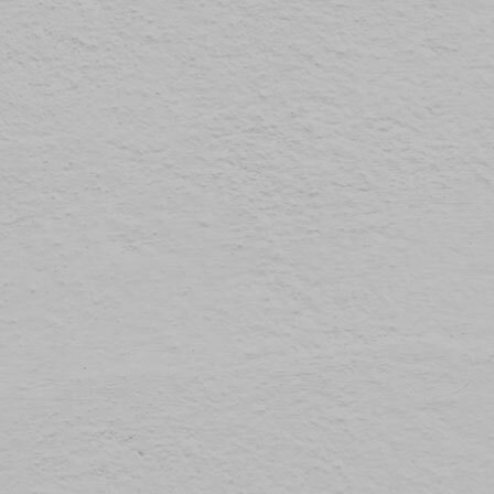
τόπους για να κάνουν την εμπειρία του χρήστη πιο αποτελεσματική.
Ο νόμος αναφέρει ότι μπορούμε να αποθηκεύσουμε τα cookies στη συσκευή σας,
Προτιμήσεις
1
εφόσον είναι απολύτως αναγκαία για τη λειτουργία αυτής της ιστοσελίδας. Για όλους
τους άλλους τύπους cookies χρειαζόμαστε την άδειά σας.
Στατιστικά
3
Μπορείτε να αλλάξετε ή να καταργήσετε τη συναίνεσή σας ανά πάσα στιγμή μέσω της
Εμπορικής προώθησης
12
Δήλωσης για τα Cookies στην ιστοσελίδα μας.
Μάθετε περισσότερα σχετικά με το ποιοι είμαστε, με το πως μπορείτε να
Αταξινόμητα
1
επικοινωνήσετε μαζί μας και με το πως επεξεργαζόμαστε τα προσωπικά δεδομένα στην
Πολιτική Προστασίας Προσωπικών Δεδομένων μας. Παρακαλούμε αναφέρετε το
αναγνωριστικό και την ημερομηνία της συναίνεσής σας όταν επικοινωνείτε μαζί μας
σχετικά με τη συναίνεσή σας.
Η δήλωση Cookie ενημερώθηκε τελευταία φορά στις 19/61/2026 από το
Cookiebot
ΝΑ ΕΠΙΤΡΈΠΟΝΤΑΙ ΌΛΑ
ΕΠΙΤΡΈΠΕΤΑΙ Η ΕΠΙΛΟΓΉ