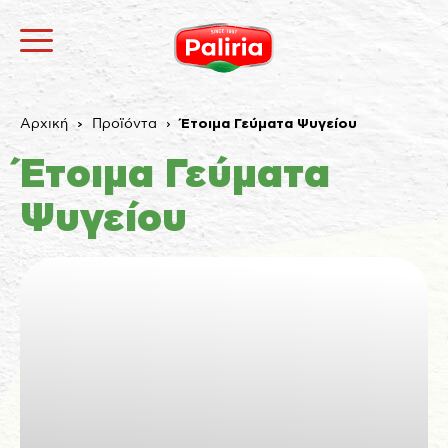
Αρχική
Προϊόντα
Έτοιμα Γεύματα Ψυγείου
Έτοιμα Γεύματα
Ψυγείου
Σχετικά
Αναγκαία
9
Προτιμήσεις
1
Στατιστικά
3
Εμπορικής προώθησης
12
Αταξινόμητα
1
Σχετικά
Τα cookies είναι μικρά αρχεία κειμένου που
χρησιμοποιούνται από τους δικτυακούς τόπους για να
κάνουν την εμπειρία του χρήστη πιο αποτελεσματική.
Ο νόμος αναφέρει ότι μπορούμε να αποθηκεύσουμε
τα cookies στη συσκευή σας, εφόσον είναι απολύτως
αναγκαία για τη λειτουργία αυτής της ιστοσελίδας.
Για όλους τους άλλους τύπους cookies χρειαζόμαστε
την άδειά σας.