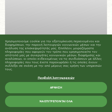
Μπορείτε να αλλάξετε ή να καταργήσετε τη
συναίνεσή σας ανά πάσα στιγμή μέσω της Δήλωσης
για τα Cookies στην ιστοσελίδα μας.
Μάθετε περισσότερα σχετικά με το ποιοι είμαστε, με
το πως μπορείτε να επικοινωνήσετε μαζί μας και με
το πως επεξεργαζόμαστε τα προσωπικά δεδομένα
στην Πολιτική Προστασίας Προσωπικών Δεδομένων
μας. Παρακαλούμε αναφέρετε το αναγνωριστικό και
την ημερομηνία της συναίνεσής σας όταν
επικοινωνείτε μαζί μας σχετικά με τη συναίνεσή σας.
Η δήλωση Cookie ενημερώθηκε τελευταία φορά στις 19/61/2026 από
το
Cookiebot
Χρησιμοποιούμε cookie για την εξατομίκευση περιεχομένου και
ΝΑ ΕΠΙΤΡΈΠΟΝΤΑΙ ΌΛΑ
διαφημίσεων, την παροχή λειτουργιών κοινωνικών μέσων και την
ανάλυση της επισκεψιμότητάς μας. Επιπλέον, μοιραζόμαστε
πληροφορίες που αφορούν τον τρόπο που χρησιμοποιείτε τον
ΕΠΙΤΡΈΠΕΤΑΙ Η ΕΠΙΛΟΓΉ
ιστότοπό μας με συνεργάτες κοινωνικών μέσων, διαφήμισης και
αναλύσεων, οι οποίοι ενδεχομένως να τις συνδυάσουν με άλλες
πληροφορίες που τους έχετε παραχωρήσει ή τις οποίες έχουν
συλλέξει σε σχέση με την από μέρους σας χρήση των υπηρεσιών
ΕΤΟΙΜΑ ΓΕΥΜΑΤΑ ΨΥΓΕΙΟΥ
τους.
Σουτζουκάκια με κριθαράκι
Προβολή λεπτομερειών
ΆΡΝΗΣΗ
ΝΑ ΕΠΙΤΡΈΠΟΝΤΑΙ ΌΛΑ