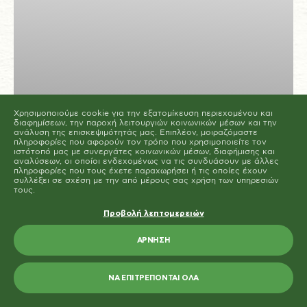
Μπορείτε να αλλάξετε ή να καταργήσετε τη
συναίνεσή σας ανά πάσα στιγμή μέσω της Δήλωσης
για τα Cookies στην ιστοσελίδα μας.
Μάθετε περισσότερα σχετικά με το ποιοι είμαστε, με
το πως μπορείτε να επικοινωνήσετε μαζί μας και με
το πως επεξεργαζόμαστε τα προσωπικά δεδομένα
στην Πολιτική Προστασίας Προσωπικών Δεδομένων
μας. Παρακαλούμε αναφέρετε το αναγνωριστικό και
την ημερομηνία της συναίνεσής σας όταν
επικοινωνείτε μαζί μας σχετικά με τη συναίνεσή σας.
Η δήλωση Cookie ενημερώθηκε τελευταία φορά στις 19/61/2026 από
το
Cookiebot
Χρησιμοποιούμε cookie για την εξατομίκευση περιεχομένου και
ΝΑ ΕΠΙΤΡΈΠΟΝΤΑΙ ΌΛΑ
διαφημίσεων, την παροχή λειτουργιών κοινωνικών μέσων και την
ανάλυση της επισκεψιμότητάς μας. Επιπλέον, μοιραζόμαστε
πληροφορίες που αφορούν τον τρόπο που χρησιμοποιείτε τον
ΕΠΙΤΡΈΠΕΤΑΙ Η ΕΠΙΛΟΓΉ
ιστότοπό μας με συνεργάτες κοινωνικών μέσων, διαφήμισης και
ΕΤΟΙΜΑ ΓΕΥΜΑΤΑ ΨΥΓΕΙΟΥ
αναλύσεων, οι οποίοι ενδεχομένως να τις συνδυάσουν με άλλες
πληροφορίες που τους έχετε παραχωρήσει ή τις οποίες έχουν
Φασολάκια λαδερά
συλλέξει σε σχέση με την από μέρους σας χρήση των υπηρεσιών
τους.
Προβολή λεπτομερειών
ΆΡΝΗΣΗ
ΝΑ ΕΠΙΤΡΈΠΟΝΤΑΙ ΌΛΑ