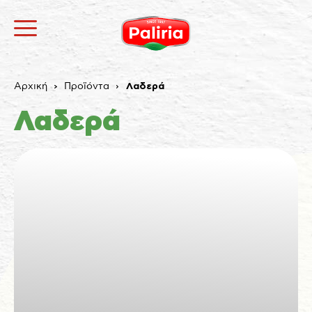
Αρχική
Προϊόντα
Λαδερά
Λαδερά
Σχετικά
Αναγκαία
9
Προτιμήσεις
1
Στατιστικά
3
Εμπορικής προώθησης
12
Αταξινόμητα
1
Σχετικά
Τα cookies είναι μικρά αρχεία κειμένου που
χρησιμοποιούνται από τους δικτυακούς τόπους για να
κάνουν την εμπειρία του χρήστη πιο αποτελεσματική.
Ο νόμος αναφέρει ότι μπορούμε να αποθηκεύσουμε
τα cookies στη συσκευή σας, εφόσον είναι απολύτως
αναγκαία για τη λειτουργία αυτής της ιστοσελίδας.
Για όλους τους άλλους τύπους cookies χρειαζόμαστε
την άδειά σας.