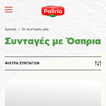
Αρχική
Οι συνταγές μας
Συνταγές με Όσπρια
ΦΙΛΤΡΑ ΣΥΝΤΑΓΩΝ
Σχετικά
Αναγκαία
9
Προτιμήσεις
1
Στατιστικά
3
Εμπορικής προώθησης
12
Αταξινόμητα
1
Σχετικά
Τα cookies είναι μικρά αρχεία κειμένου που
χρησιμοποιούνται από τους δικτυακούς τόπους για να
κάνουν την εμπειρία του χρήστη πιο αποτελεσματική.
Ο νόμος αναφέρει ότι μπορούμε να αποθηκεύσουμε
τα cookies στη συσκευή σας, εφόσον είναι απολύτως
αναγκαία για τη λειτουργία αυτής της ιστοσελίδας.
Για όλους τους άλλους τύπους cookies χρειαζόμαστε
την άδειά σας.