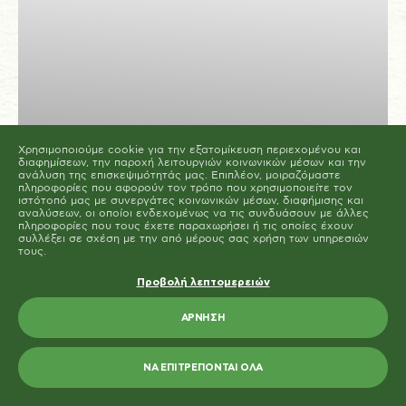
Μπορείτε να αλλάξετε ή να καταργήσετε τη
συναίνεσή σας ανά πάσα στιγμή μέσω της Δήλωσης
για τα Cookies στην ιστοσελίδα μας.
Μάθετε περισσότερα σχετικά με το ποιοι είμαστε, με
το πως μπορείτε να επικοινωνήσετε μαζί μας και με
το πως επεξεργαζόμαστε τα προσωπικά δεδομένα
στην Πολιτική Προστασίας Προσωπικών Δεδομένων
μας. Παρακαλούμε αναφέρετε το αναγνωριστικό και
την ημερομηνία της συναίνεσής σας όταν
επικοινωνείτε μαζί μας σχετικά με τη συναίνεσή σας.
Η δήλωση Cookie ενημερώθηκε τελευταία φορά στις 19/61/2026 από
το
Cookiebot
ΟΙ ΣΥΝΤΑΓΕΣ ΜΑΣ
Χρησιμοποιούμε cookie για την εξατομίκευση περιεχομένου και
ΝΑ ΕΠΙΤΡΈΠΟΝΤΑΙ ΌΛΑ
Μπρουσκέτες με Γίγαντες γιαχνί
διαφημίσεων, την παροχή λειτουργιών κοινωνικών μέσων και την
ανάλυση της επισκεψιμότητάς μας. Επιπλέον, μοιραζόμαστε
Paliria, σπανάκι & αράπικο
πληροφορίες που αφορούν τον τρόπο που χρησιμοποιείτε τον
ΕΠΙΤΡΈΠΕΤΑΙ Η ΕΠΙΛΟΓΉ
ιστότοπό μας με συνεργάτες κοινωνικών μέσων, διαφήμισης και
φιστίκι
αναλύσεων, οι οποίοι ενδεχομένως να τις συνδυάσουν με άλλες
πληροφορίες που τους έχετε παραχωρήσει ή τις οποίες έχουν
συλλέξει σε σχέση με την από μέρους σας χρήση των υπηρεσιών
τους.
20
2
ΕΥΚΟΛΟ
ΛΕΠΤΑ
ΜΕΡΙΔΕΣ
Προβολή λεπτομερειών
ΆΡΝΗΣΗ
ΝΑ ΕΠΙΤΡΈΠΟΝΤΑΙ ΌΛΑ