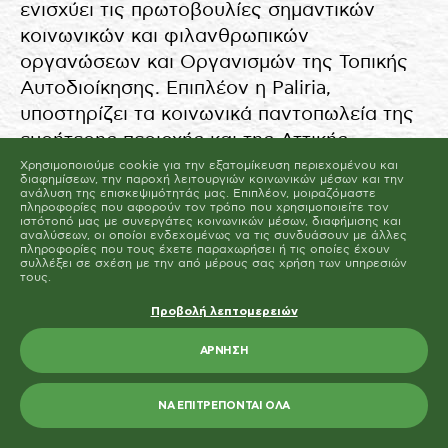
ενισχύει τις πρωτοβουλίες σημαντικών
Μπορείτε να αλλάξετε ή να καταργήσετε τη
συναίνεσή σας ανά πάσα στιγμή μέσω της Δήλωσης
κοινωνικών και φιλανθρωπικών
για τα Cookies στην ιστοσελίδα μας.
Μάθετε περισσότερα σχετικά με το ποιοι είμαστε, με
οργανώσεων και Οργανισμών της Τοπικής
το πως μπορείτε να επικοινωνήσετε μαζί μας και με
το πως επεξεργαζόμαστε τα προσωπικά δεδομένα
στην Πολιτική Προστασίας Προσωπικών Δεδομένων
Αυτοδιοίκησης. Επιπλέον η Paliria,
μας. Παρακαλούμε αναφέρετε το αναγνωριστικό και
την ημερομηνία της συναίνεσής σας όταν
επικοινωνείτε μαζί μας σχετικά με τη συναίνεσή σας.
υποστηρίζει τα κοινωνικά παντοπωλεία της
Η δήλωση Cookie ενημερώθηκε τελευταία φορά στις 19/61/2026 από
ευρήτερης περιοχής και της Αττικής.
το
Cookiebot
Ανησυχούμε για την τοπική κοινωνία και τα
Χρησιμοποιούμε cookie για την εξατομίκευση περιεχομένου και
ΝΑ ΕΠΙΤΡΈΠΟΝΤΑΙ ΌΛΑ
διαφημίσεων, την παροχή λειτουργιών κοινωνικών μέσων και την
προβλήματά της, λαμβάνοντας σοβαρά
ανάλυση της επισκεψιμότητάς μας. Επιπλέον, μοιραζόμαστε
πληροφορίες που αφορούν τον τρόπο που χρησιμοποιείτε τον
ΕΠΙΤΡΈΠΕΤΑΙ Η ΕΠΙΛΟΓΉ
υπόψη μας τις δυσμενείς οικονομικές
ιστότοπό μας με συνεργάτες κοινωνικών μέσων, διαφήμισης και
αναλύσεων, οι οποίοι ενδεχομένως να τις συνδυάσουν με άλλες
συνθήκες που η χώρα μας βιώνει τα
πληροφορίες που τους έχετε παραχωρήσει ή τις οποίες έχουν
συλλέξει σε σχέση με την από μέρους σας χρήση των υπηρεσιών
τελευταία χρόνια. Προσπαθούμε να
τους.
στηρίζουμε σταθερά τις ευπαθείς ομάδες,
Προβολή λεπτομερειών
ξεκινώντας από τις τοπικές κοινωνίες, μέσα
από προγράμματα των δήμων και της
ΆΡΝΗΣΗ
Περιφέρειας, αλλά και μεμονωμένα
προσφέροντας προϊόντα Paliria.
ΝΑ ΕΠΙΤΡΈΠΟΝΤΑΙ ΌΛΑ
Περιβάλλον