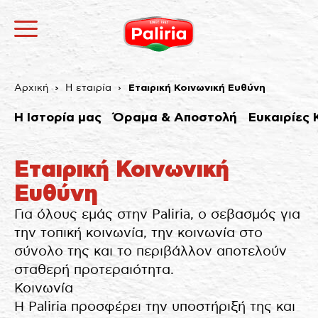
Αρχική
Η εταιρία
Εταιρική Κοινωνική Ευθύνη
Η Ιστορία μας
Όραμα & Αποστολή
Ευκαιρίες 
Εταιρική Κοινωνική
Ευθύνη
Για όλους εμάς στην Paliria, ο σεβασμός για
Σχετικά
Αναγκαία
9
Προτιμήσεις
1
Στατιστικά
3
Εμπορικής προώθησης
12
Αταξινόμητα
1
την τοπική κοινωνία, την κοινωνία στο
Σχετικά
σύνολο της και το περιβάλλον αποτελούν
Τα cookies είναι μικρά αρχεία κειμένου που
σταθερή προτεραιότητα.
χρησιμοποιούνται από τους δικτυακούς τόπους για να
κάνουν την εμπειρία του χρήστη πιο αποτελεσματική.
Κοινωνία
Ο νόμος αναφέρει ότι μπορούμε να αποθηκεύσουμε
τα cookies στη συσκευή σας, εφόσον είναι απολύτως
αναγκαία για τη λειτουργία αυτής της ιστοσελίδας.
Η Paliria προσφέρει την υποστήριξή της και
Για όλους τους άλλους τύπους cookies χρειαζόμαστε
την άδειά σας.