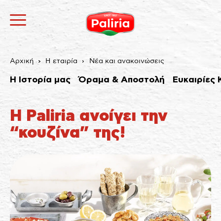
Αρχική
Η εταιρία
Νέα και ανακοινώσεις
Η Ιστορία μας
Όραμα & Αποστολή
Ευκαιρίες 
H Paliria ανοίγει την
“κουζίνα” της!
Σχετικά
Αναγκαία
9
Προτιμήσεις
1
Στατιστικά
3
Εμπορικής προώθησης
12
Αταξινόμητα
1
Σχετικά
Τα cookies είναι μικρά αρχεία κειμένου που
χρησιμοποιούνται από τους δικτυακούς τόπους για να
κάνουν την εμπειρία του χρήστη πιο αποτελεσματική.
Ο νόμος αναφέρει ότι μπορούμε να αποθηκεύσουμε
τα cookies στη συσκευή σας, εφόσον είναι απολύτως
αναγκαία για τη λειτουργία αυτής της ιστοσελίδας.
Για όλους τους άλλους τύπους cookies χρειαζόμαστε
την άδειά σας.