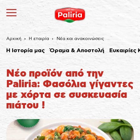
Αρχική
Η εταιρία
Νέα και ανακοινώσεις
Η Ιστορία μας
Όραμα & Αποστολή
Ευκαιρίες 
Νέο προϊόν από την
Paliria: Φασόλια γίγαντες
με χόρτα σε συσκευασία
Σχετικά
Αναγκαία
9
Προτιμήσεις
1
Στατιστικά
3
Εμπορικής προώθησης
12
Αταξινόμητα
1
πιάτου !
Σχετικά
Τα cookies είναι μικρά αρχεία κειμένου που
χρησιμοποιούνται από τους δικτυακούς τόπους για να
κάνουν την εμπειρία του χρήστη πιο αποτελεσματική.
Ο νόμος αναφέρει ότι μπορούμε να αποθηκεύσουμε
τα cookies στη συσκευή σας, εφόσον είναι απολύτως
αναγκαία για τη λειτουργία αυτής της ιστοσελίδας.
Για όλους τους άλλους τύπους cookies χρειαζόμαστε
την άδειά σας.