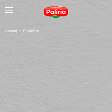
Αρχική
Προϊόντα
Σχετικά
Αναγκαία
9
Προτιμήσεις
1
Στατιστικά
3
Εμπορικής προώθησης
12
Αταξινόμητα
1
Σχετικά
Τα cookies είναι μικρά αρχεία κειμένου που
χρησιμοποιούνται από τους δικτυακούς τόπους για να
κάνουν την εμπειρία του χρήστη πιο αποτελεσματική.
Ο νόμος αναφέρει ότι μπορούμε να αποθηκεύσουμε
τα cookies στη συσκευή σας, εφόσον είναι απολύτως
αναγκαία για τη λειτουργία αυτής της ιστοσελίδας.
Για όλους τους άλλους τύπους cookies χρειαζόμαστε
την άδειά σας.