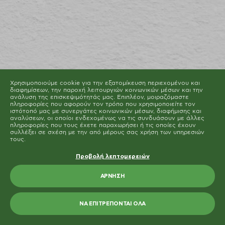
Μπορείτε να αλλάξετε ή να καταργήσετε τη
συναίνεσή σας ανά πάσα στιγμή μέσω της Δήλωσης
για τα Cookies στην ιστοσελίδα μας.
Μάθετε περισσότερα σχετικά με το ποιοι είμαστε, με
το πως μπορείτε να επικοινωνήσετε μαζί μας και με
το πως επεξεργαζόμαστε τα προσωπικά δεδομένα
στην Πολιτική Προστασίας Προσωπικών Δεδομένων
μας. Παρακαλούμε αναφέρετε το αναγνωριστικό και
την ημερομηνία της συναίνεσής σας όταν
επικοινωνείτε μαζί μας σχετικά με τη συναίνεσή σας.
Η δήλωση Cookie ενημερώθηκε τελευταία φορά στις 19/61/2026 από
το
Cookiebot
Χρησιμοποιούμε cookie για την εξατομίκευση περιεχομένου και
ΝΑ ΕΠΙΤΡΈΠΟΝΤΑΙ ΌΛΑ
διαφημίσεων, την παροχή λειτουργιών κοινωνικών μέσων και την
ανάλυση της επισκεψιμότητάς μας. Επιπλέον, μοιραζόμαστε
πληροφορίες που αφορούν τον τρόπο που χρησιμοποιείτε τον
ΕΠΙΤΡΈΠΕΤΑΙ Η ΕΠΙΛΟΓΉ
ιστότοπό μας με συνεργάτες κοινωνικών μέσων, διαφήμισης και
αναλύσεων, οι οποίοι ενδεχομένως να τις συνδυάσουν με άλλες
πληροφορίες που τους έχετε παραχωρήσει ή τις οποίες έχουν
συλλέξει σε σχέση με την από μέρους σας χρήση των υπηρεσιών
τους.
Προβολή λεπτομερειών
ΆΡΝΗΣΗ
ΝΑ ΕΠΙΤΡΈΠΟΝΤΑΙ ΌΛΑ