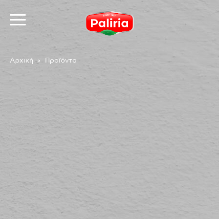
Αρχική
Προϊόντα
Σχετικά
Αναγκαία
9
Προτιμήσεις
1
Στατιστικά
3
Εμπορικής προώθησης
12
Αταξινόμητα
1
Σχετικά
Τα cookies είναι μικρά αρχεία κειμένου που
χρησιμοποιούνται από τους δικτυακούς τόπους για να
κάνουν την εμπειρία του χρήστη πιο αποτελεσματική.
Ο νόμος αναφέρει ότι μπορούμε να αποθηκεύσουμε
τα cookies στη συσκευή σας, εφόσον είναι απολύτως
αναγκαία για τη λειτουργία αυτής της ιστοσελίδας.
Για όλους τους άλλους τύπους cookies χρειαζόμαστε
την άδειά σας.