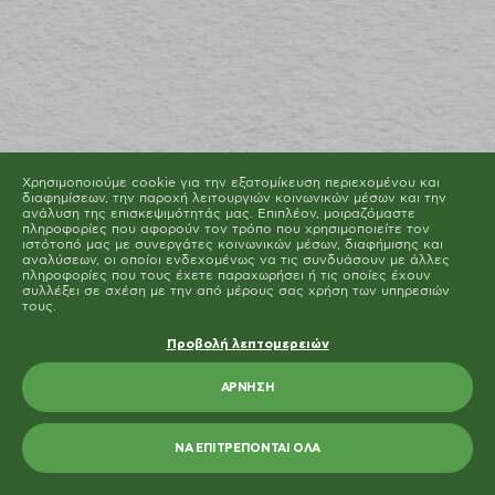
Μπορείτε να αλλάξετε ή να καταργήσετε τη
συναίνεσή σας ανά πάσα στιγμή μέσω της Δήλωσης
για τα Cookies στην ιστοσελίδα μας.
Μάθετε περισσότερα σχετικά με το ποιοι είμαστε, με
το πως μπορείτε να επικοινωνήσετε μαζί μας και με
το πως επεξεργαζόμαστε τα προσωπικά δεδομένα
στην Πολιτική Προστασίας Προσωπικών Δεδομένων
μας. Παρακαλούμε αναφέρετε το αναγνωριστικό και
την ημερομηνία της συναίνεσής σας όταν
επικοινωνείτε μαζί μας σχετικά με τη συναίνεσή σας.
Η δήλωση Cookie ενημερώθηκε τελευταία φορά στις 19/61/2026 από
το
Cookiebot
Χρησιμοποιούμε cookie για την εξατομίκευση περιεχομένου και
ΝΑ ΕΠΙΤΡΈΠΟΝΤΑΙ ΌΛΑ
διαφημίσεων, την παροχή λειτουργιών κοινωνικών μέσων και την
ανάλυση της επισκεψιμότητάς μας. Επιπλέον, μοιραζόμαστε
πληροφορίες που αφορούν τον τρόπο που χρησιμοποιείτε τον
ΕΠΙΤΡΈΠΕΤΑΙ Η ΕΠΙΛΟΓΉ
ιστότοπό μας με συνεργάτες κοινωνικών μέσων, διαφήμισης και
αναλύσεων, οι οποίοι ενδεχομένως να τις συνδυάσουν με άλλες
πληροφορίες που τους έχετε παραχωρήσει ή τις οποίες έχουν
συλλέξει σε σχέση με την από μέρους σας χρήση των υπηρεσιών
τους.
Προβολή λεπτομερειών
ΆΡΝΗΣΗ
ΝΑ ΕΠΙΤΡΈΠΟΝΤΑΙ ΌΛΑ