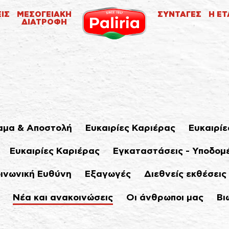
ΕΙΣ
ΜΕΣΟΓΕΙΑΚΗ
ΣΥΝΤΑΓΕΣ
Η ΕΤ
ΔΙΑΤΡΟΦΗ
μα & Αποστολή
Ευκαιρίες Καριέρας
Ευκαιρίε
Ευκαιρίες Καριέρας
Εγκαταστάσεις - Υποδομ
οινωνική Ευθύνη
Εξαγωγές
Διεθνείς εκθέσεις
Νέα και ανακοινώσεις
Οι άνθρωποι μας
Βι
Σχετικά
Σχετικά
Τα cookies είναι μικρά αρχεία κειμένου που χρησιμοποιούνται από τους δικτυακούς
Αναγκαία
9