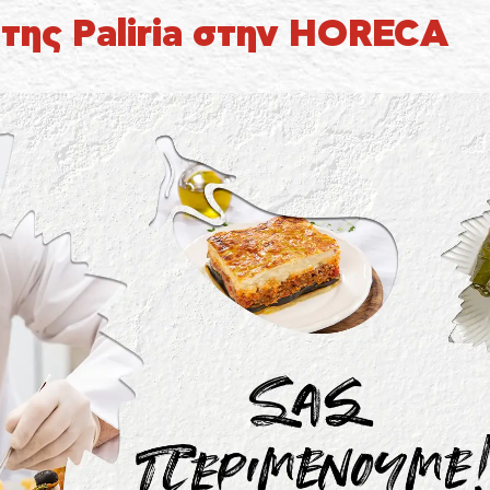
τόπους για να κάνουν την εμπειρία του χρήστη πιο αποτελεσματική.
της Paliria στην HORECA
Ο νόμος αναφέρει ότι μπορούμε να αποθηκεύσουμε τα cookies στη συσκευή σας,
Προτιμήσεις
1
εφόσον είναι απολύτως αναγκαία για τη λειτουργία αυτής της ιστοσελίδας. Για όλους
τους άλλους τύπους cookies χρειαζόμαστε την άδειά σας.
Στατιστικά
3
Μπορείτε να αλλάξετε ή να καταργήσετε τη συναίνεσή σας ανά πάσα στιγμή μέσω της
Εμπορικής προώθησης
12
Δήλωσης για τα Cookies στην ιστοσελίδα μας.
Μάθετε περισσότερα σχετικά με το ποιοι είμαστε, με το πως μπορείτε να
Αταξινόμητα
1
επικοινωνήσετε μαζί μας και με το πως επεξεργαζόμαστε τα προσωπικά δεδομένα στην
Πολιτική Προστασίας Προσωπικών Δεδομένων μας. Παρακαλούμε αναφέρετε το
αναγνωριστικό και την ημερομηνία της συναίνεσής σας όταν επικοινωνείτε μαζί μας
σχετικά με τη συναίνεσή σας.
Η δήλωση Cookie ενημερώθηκε τελευταία φορά στις 19/61/2026 από το
Cookiebot
ΝΑ ΕΠΙΤΡΈΠΟΝΤΑΙ ΌΛΑ
ΕΠΙΤΡΈΠΕΤΑΙ Η ΕΠΙΛΟΓΉ