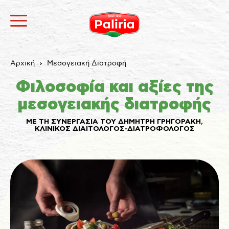
Αρχική
Μεσογειακή Διατροφή
Φιλoσοφία και αξίες της
μεσογειακής διατροφής
ΜΕ ΤΗ ΣΥΝΕΡΓΑΣΙΑ ΤΟΥ ΔΗΜΗΤΡΗ ΓΡΗΓΟΡΑΚΗ,
ΚΛΙΝΙΚΟΣ ΔΙΑΙΤΟΛΟΓΟΣ-ΔΙΑΤΡΟΦΟΛΟΓΟΣ
Σχετικά
Αναγκαία
9
Προτιμήσεις
1
Στατιστικά
3
Εμπορικής προώθησης
12
Αταξινόμητα
1
Σχετικά
Τα cookies είναι μικρά αρχεία κειμένου που
χρησιμοποιούνται από τους δικτυακούς τόπους για να
κάνουν την εμπειρία του χρήστη πιο αποτελεσματική.
Ο νόμος αναφέρει ότι μπορούμε να αποθηκεύσουμε
τα cookies στη συσκευή σας, εφόσον είναι απολύτως
αναγκαία για τη λειτουργία αυτής της ιστοσελίδας.
Για όλους τους άλλους τύπους cookies χρειαζόμαστε
την άδειά σας.