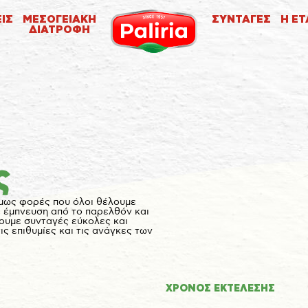
ΕΙΣ
ΜΕΣΟΓΕΙΑΚΗ
ΣΥΝΤΑΓΕΣ
Η ΕΤ
ΔΙΑΤΡΟΦΗ
ς
 όμως φορές που όλοι θέλουμε
ε έμπνευση από το παρελθόν και
νουμε συνταγές εύκολες και
ς επιθυμίες και τις ανάγκες των
Σχετικά
ΧΡΟΝΟΣ ΕΚΤΕΛΕΣΗΣ
Σχετικά
Τα cookies είναι μικρά αρχεία κειμένου που χρησιμοποιούνται από τους δικτυακούς
Αναγκαία
9