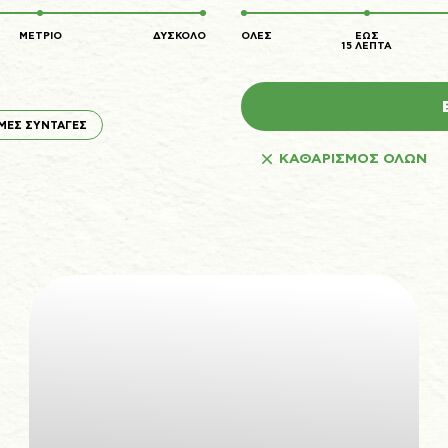
τόπους για να κάνουν την εμπειρία του χρήστη πιο αποτελεσματική.
Ο νόμος αναφέρει ότι μπορούμε να αποθηκεύσουμε τα cookies στη συσκευή σας,
Προτιμήσεις
1
εφόσον είναι απολύτως αναγκαία για τη λειτουργία αυτής της ιστοσελίδας. Για όλους
ΜΕΤΡΙΟ
ΔΥΣΚΟΛΟ
ΟΛΕΣ
ΕΩΣ
τους άλλους τύπους cookies χρειαζόμαστε την άδειά σας.
Στατιστικά
3
15 ΛΕΠΤΑ
Μπορείτε να αλλάξετε ή να καταργήσετε τη συναίνεσή σας ανά πάσα στιγμή μέσω της
Εμπορικής προώθησης
12
Δήλωσης για τα Cookies στην ιστοσελίδα μας.
Μάθετε περισσότερα σχετικά με το ποιοι είμαστε, με το πως μπορείτε να
Αταξινόμητα
1
επικοινωνήσετε μαζί μας και με το πως επεξεργαζόμαστε τα προσωπικά δεδομένα στην
Πολιτική Προστασίας Προσωπικών Δεδομένων μας. Παρακαλούμε αναφέρετε το
αναγνωριστικό και την ημερομηνία της συναίνεσής σας όταν επικοινωνείτε μαζί μας
ΜΕΣ ΣΥΝΤΑΓΕΣ
σχετικά με τη συναίνεσή σας.
Η δήλωση Cookie ενημερώθηκε τελευταία φορά στις 19/61/2026 από το
Cookiebot
ΚΑΘΑΡΙΣΜΟΣ ΟΛΩΝ
ΝΑ ΕΠΙΤΡΈΠΟΝΤΑΙ ΌΛΑ
ΕΠΙΤΡΈΠΕΤΑΙ Η ΕΠΙΛΟΓΉ